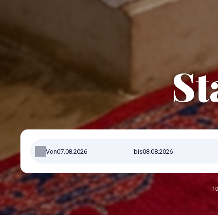
St
Von
bis
10