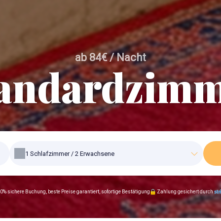
ab 84€ / Nacht
andardzim
1
Schlafzimmer /
2
Erwachsene
0% sichere Buchung, beste Preise garantiert, sofortige Bestätigung
Zahlung gesichert durch