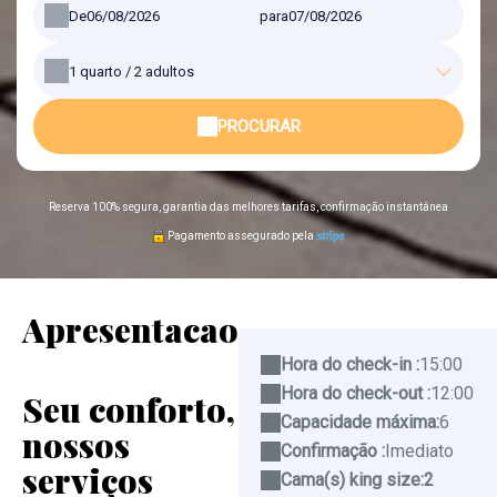
De
para
1
quarto /
2
adultos
PROCURAR
Reserva 100% segura, garantia das melhores tarifas, confirmação instantânea
Pagamento assegurado pela
Apresentacao
Hora do check-in :
15:00
Hora do check-out :
12:00
Seu conforto,
Capacidade máxima:
6
nossos
Confirmação :
Imediato
serviços
Cama(s) king size:
2