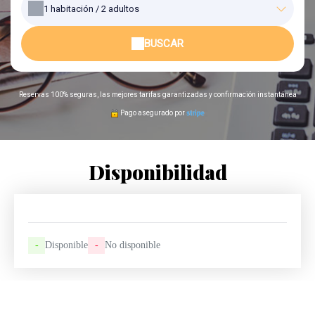
1
habitación /
2
adultos
BUSCAR
Reservas 100% seguras, las mejores tarifas garantizadas y confirmación instantánea
Pago asegurado por
Disponibilidad
-
Disponible
-
No disponible
The Penthouse Marrakech